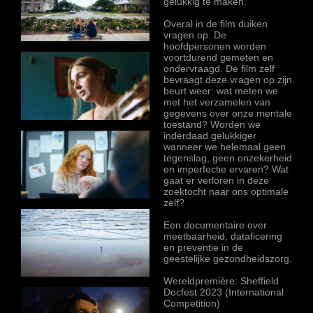
gelukkig te maken.
Overal in de film duiken
vragen op. De
hoofdpersonen worden
voortdurend gemeten en
ondervraagd. De film zelf
bevraagt deze vragen op zijn
beurt weer: wat meten we
met het verzamelen van
gegevens over onze mentale
toestand? Worden we
inderdaad gelukkiger
wanneer we helemaal geen
tegenslag, geen onzekerheid
en imperfectie ervaren? Wat
gaat er verloren in deze
zoektocht naar ons optimale
zelf?
Een documentaire over
meetbaarheid, dataficering
en preventie in de
geestelijke gezondheidszorg.
Wereldpremière: Sheffield
Docfest 2023 (International
Competition)